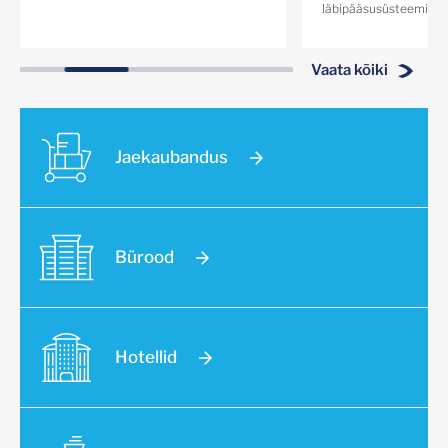
läbipääsusüsteemid,[...
Vaata kõiki
Jaekaubandus
Bürood
Hotellid