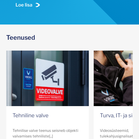
Loe lisa
Proovi järele
Teenused
Tehniline valve
Turva, IT- ja si
Tehnilise valve teenus seisneb objekti
Videosüsteemid,
valvamises tehniliste[...]
tulekahjusignalisatsioo