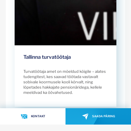
Tallinna turvatöötaja
Turvatöötaja amet on mõeldud kõigile – alates
tudengitest, kes saavad töötada vastavalt
sobivale koormusele kooli kõrvalt, ning
lõpetades hakkajate pensionäridega, kellele
meeldivad ka öövahetused.
KONTAKT
SAADA PÄRING
Vaata kõiki