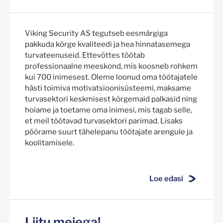
Viking Security AS tegutseb eesmärgiga
pakkuda kõrge kvaliteedi ja hea hinnatasemega
turvateenuseid. Ettevõttes töötab
professionaalne meeskond, mis koosneb rohkem
kui 700 inimesest. Oleme loonud oma töötajatele
hästi toimiva motivatsioonisüsteemi, maksame
turvasektori keskmisest kõrgemaid palkasid ning
hoiame ja toetame oma inimesi, mis tagab selle,
et meil töötavad turvasektori parimad. Lisaks
pöörame suurt tähelepanu töötajate arengule ja
koolitamisele.
Loe edasi
Liitu meiega!