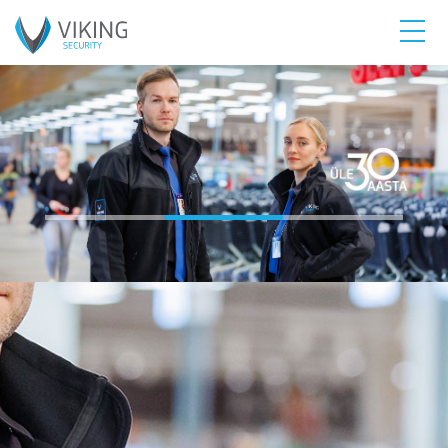
en
et
ru
Pilvevideo
Iseteenindus